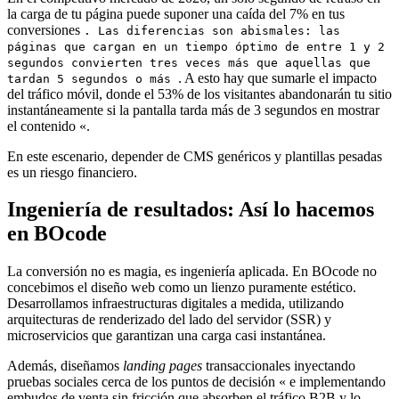
la carga de tu página puede suponer una caída del 7% en tus
conversiones
. Las diferencias son abismales: las
páginas que cargan en un tiempo óptimo de entre 1 y 2
segundos convierten tres veces más que aquellas que
. A esto hay que sumarle el impacto
tardan 5 segundos o más
del tráfico móvil, donde el 53% de los visitantes abandonarán tu sitio
instantáneamente si la pantalla tarda más de 3 segundos en mostrar
el contenido «.
En este escenario, depender de CMS genéricos y plantillas pesadas
es un riesgo financiero.
Ingeniería de resultados: Así lo hacemos
en BOcode
La conversión no es magia, es ingeniería aplicada. En BOcode no
concebimos el diseño web como un lienzo puramente estético.
Desarrollamos infraestructuras digitales a medida, utilizando
arquitecturas de renderizado del lado del servidor (SSR) y
microservicios que garantizan una carga casi instantánea.
Además, diseñamos
landing pages
transaccionales inyectando
pruebas sociales cerca de los puntos de decisión « e implementando
embudos de venta sin fricción que absorben el tráfico B2B y lo