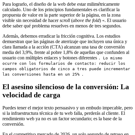
Para lograrlo, el diseño de la web debe estar milimétricamente
calculado. Uno de los principios fundamentales es clarificar la
propuesta de valor en la parte superior de la página, en la zona
visible sin necesidad de hacer
scroll
(
above the fold
) «. El usuario
debe saber qué problema resuelves en menos de tres segundos.
Además, debemos erradicar la fricción cognitiva. Los estudios
demuestran que las páginas de aterrizaje que incluyen una única y
clara llamada a la acción (CTA) alcanzan una tasa de conversión
media del 3,9%, frente al pobre 1,8% de aquellas que confunden al
usuario con múltiples enlaces y botones diferentes
. Lo mismo
ocurre con los formularios de contacto: reducir los
campos obligatorios de cinco a tres puede incrementar
.
las conversiones hasta en un 25%
El asesino silencioso de la conversión: La
velocidad de carga
Puedes tener el mejor texto persuasivo y un embudo impecable, pero
si la infraestructura técnica de tu web falla, perderás al cliente. El
rendimiento web ya no es un factor secundario; es la base de la
conversión.
En el competitivo mercado de 2026, un solo segundo de retraso en