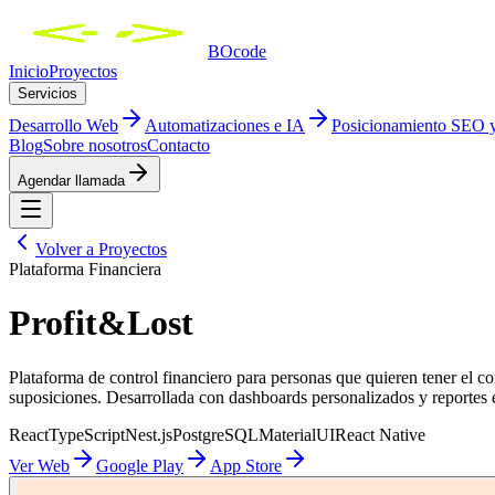
BOcode
Inicio
Proyectos
Servicios
Desarrollo Web
Automatizaciones e IA
Posicionamiento SEO
Blog
Sobre nosotros
Contacto
Agendar llamada
Volver a Proyectos
Plataforma Financiera
Profit&Lost
Plataforma de control financiero para personas que quieren tener el co
suposiciones. Desarrollada con dashboards personalizados y reportes e
React
TypeScript
Nest.js
PostgreSQL
MaterialUI
React Native
Ver Web
Google Play
App Store